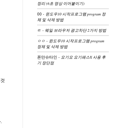
정리 (6초 영상 이어붙이기)
00
-
윈도우10 시작프로그램 program 정
체 및 삭제 방법
ㄹ
-
웨일 브라우저 광고차단 2가지 방법
ㅇㅇ
-
윈도우10 시작프로그램 program
정체 및 삭제 방법
폰만슈타인
-
요기요 요기패스X 사용 후
기 장단점
 것
.