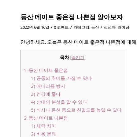
등산 데이트 좋은점 나쁜점 알아보자
/
/
/
2022년 6월 16일
0 코멘트
카테고리:
등산
작성자:
라미냥
안녕하세요. 오늘은 등산 데이트 좋은점 나쁜점에 대해
목차
[
숨기기
]
1. 등산 데이트 좋은점
1) 공통의 취미를 가질 수 있다
2) 매너리즘 방지
3) 건강에 좋다
4) 상대의 본성을 알 수 있다
5) 식사나 온천 등으로 친밀도를 높일 수 있다
2. 등산 데이트 나쁜점
1) 체력 차이
2) 비용 문제