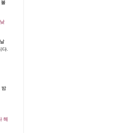
 볼
 낮
 날
니다.
 밤
나 해