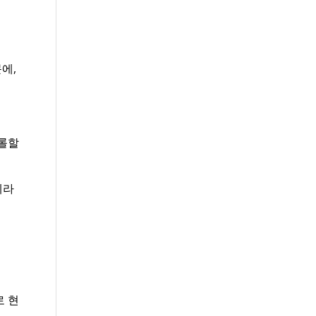
에,
트롤할
메라
로 현