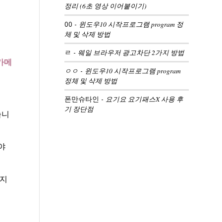
정리 (6초 영상 이어붙이기)
00
-
윈도우10 시작프로그램 program 정
체 및 삭제 방법
ㄹ
-
웨일 브라우저 광고차단 2가지 방법
카메
ㅇㅇ
-
윈도우10 시작프로그램 program
정체 및 삭제 방법
폰만슈타인
-
요기요 요기패스X 사용 후
기 장단점
습니
야
좋지