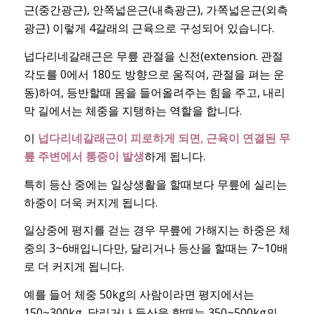
근(중간광근), 안쪽넓은근(내측광근), 가쪽넓은근(외측
광근) 이렇게 4갈래의 근육으로 구성되어 있습니다.
넙다리네갈래근은 무릎 관절을 신전(extension. 관절
각도를 0에서 180도 방향으로 움직여, 관절을 펴는 운
동)하여, 등반할때 몸을 들어올려주는 힘을 주고, 내리
막 길에서는 체중을 지탱하는 역할을 합니다.
이
넙다리네갈래근이 피로하게 되면, 근육이 연결된 무
릎 주변에서 통증이 발생
하게 됩니다.
특히 등산 중에는 일상생활을 할때보다 무릎에 실리는
하중이 더욱 커지게 됩니다.
일상중에 평지를 걷는 경우 무릎에 가해지는 하중은 체
중의 3~6배입니다만, 달리거나 등산을 할때는 7~10배
로 더 커지게 됩니다.
예를 들어 체중 50kg의 사람이라면 평지에서는
150~300kg, 달리거나 등산을 할때는 350~500kg의