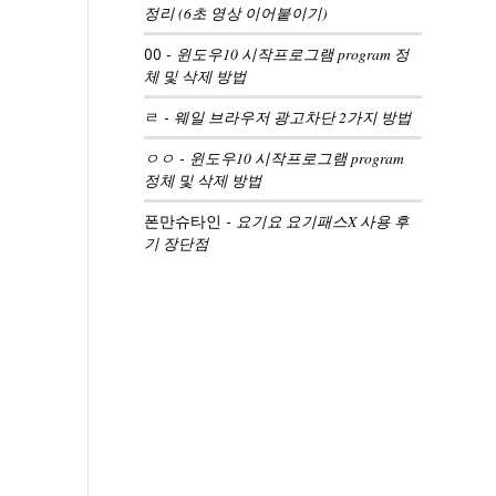
정리 (6초 영상 이어붙이기)
00
-
윈도우10 시작프로그램 program 정
체 및 삭제 방법
ㄹ
-
웨일 브라우저 광고차단 2가지 방법
ㅇㅇ
-
윈도우10 시작프로그램 program
정체 및 삭제 방법
폰만슈타인
-
요기요 요기패스X 사용 후
기 장단점