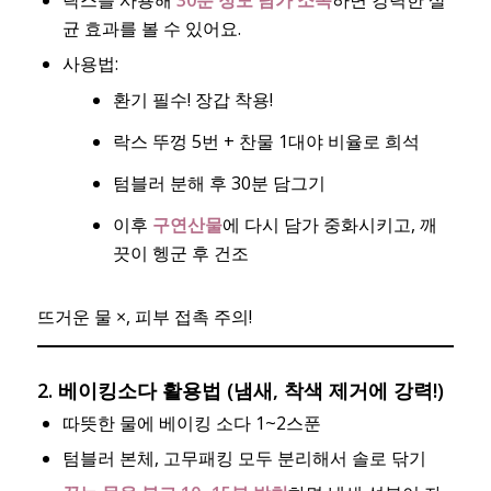
균 효과를 볼 수 있어요.
사용법:
환기 필수! 장갑 착용!
락스 뚜껑 5번 + 찬물 1대야 비율로 희석
텀블러 분해 후 30분 담그기
이후
구연산물
에 다시 담가 중화시키고, 깨
끗이 헹군 후 건조
뜨거운 물 ×, 피부 접촉 주의!
2. 베이킹소다 활용법 (냄새, 착색 제거에 강력!)
따뜻한 물에 베이킹 소다 1~2스푼
텀블러 본체, 고무패킹 모두 분리해서 솔로 닦기