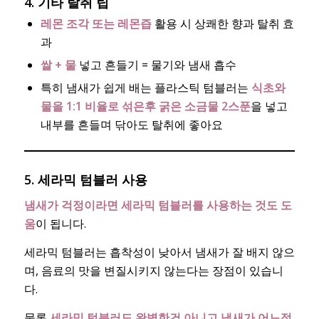
4. 기타 탈취 팁
레몬 조각 또는 레몬즙
활용 시 상쾌한 향과 탈취 효
과
쌀 + 물
넣고 흔들기 = 물기와 냄새 흡수
특히 냄새가 쉽게 배는 플라스틱 텀블러는
식초와
물을 1:1 비율로 섞은후 굵은 소금물 2스푼
을 넣고
내부를 흔들며 닦아도 탈취에 좋아요
5. 세라믹 텀블러 사용
냄새가 걱정이라면 세라믹 텀블러를 사용하는 것도 도
움
이 됩니다.
세라믹 텀블러는 흡착성이 낮아서 냄새가 잘 배지 않으
며, 음료의 맛을 변질시키지 않는다는 장점이 있습니
다.
물론
세라믹 텀블러도 완벽한건 아니고 냄새가 어느정