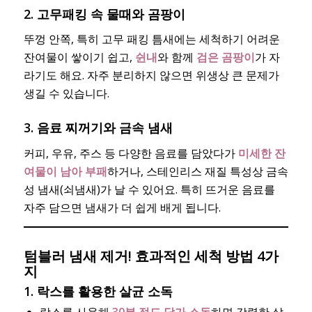
2.
고무패킹 속 물때와 곰팡이
뚜껑 안쪽, 특히 고무 패킹 틈새에는 세척하기 어려운
잔여물이 쌓이기 쉽고,
쉰내
와 함께
검은 곰팡이
가 자
라기도 해요. 자주 분리하지 않으면 위생상 큰 문제가
생길 수 있습니다.
3.
음료 찌꺼기와 금속 냄새
커피, 우유, 주스 등 다양한 음료를 담았다가
미세한 잔
여물이 남아 부패
하거나, 스테인리스 재질 특성상 금속
성 냄새(쇠냄새)가 날 수 있어요. 특히 뜨거운 음료를
자주 담으면 냄새가 더 쉽게 배게 됩니다.
텀블러 냄새 제거! 효과적인 세척 방법 4가
지
1. 락스를 활용한 살균 소독
락스를 사용해
30분 정도 담가 소독
하면 강력한 살