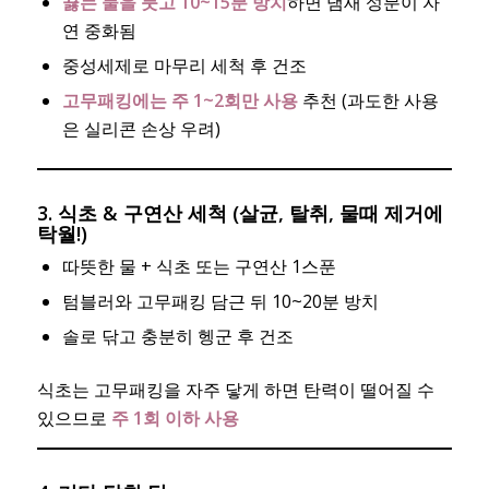
끓는 물을 붓고 10~15분 방치
하면 냄새 성분이 자
연 중화됨
중성세제로 마무리 세척 후 건조
고무패킹에는 주 1~2회만 사용
추천 (과도한 사용
은 실리콘 손상 우려)
3. 식초 & 구연산 세척 (살균, 탈취, 물때 제거에
탁월!)
따뜻한 물 + 식초 또는 구연산 1스푼
텀블러와 고무패킹 담근 뒤 10~20분 방치
솔로 닦고 충분히 헹군 후 건조
식초는 고무패킹을 자주 닿게 하면 탄력이 떨어질 수
있으므로
주 1회 이하 사용