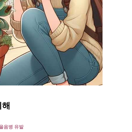
피해
그을음병 유발