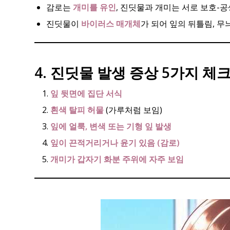
감로는
개미를 유인
, 진딧물과 개미는 서로 보호-공
진딧물이
바이러스 매개체
가 되어 잎의 뒤틀림, 무
4. 진딧물 발생 증상 5가지 
잎 뒷면에 집단 서식
흰색 탈피 허물
(가루처럼 보임)
잎에 얼룩, 변색 또는 기형 잎 발생
잎이 끈적거리거나 윤기 있음 (감로)
개미가 갑자기 화분 주위에 자주 보임