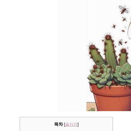
목차
[
숨기기
]