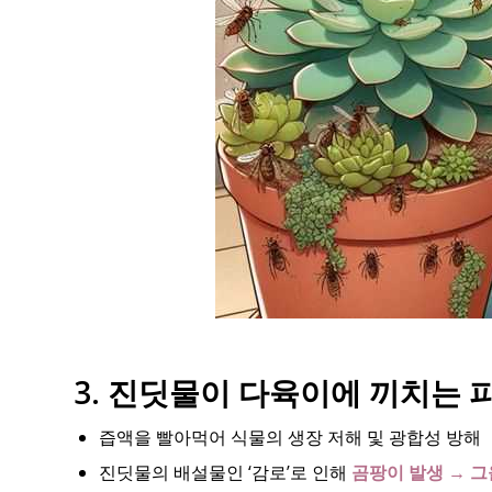
3. 진딧물이 다육이에 끼치는 
즙액을 빨아먹어 식물의 생장 저해 및 광합성 방해
진딧물의 배설물인 ‘감로’로 인해
곰팡이 발생 → 