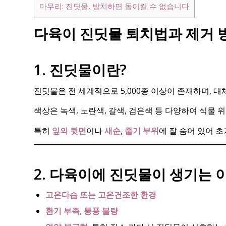
마무리: 진딧물, 방치하면 돌이킬 수 없습니다
다육이 진딧물 퇴치법과 제거 
1. 진딧물이란?
진딧물은 전 세계적으로 5,000종 이상이 존재하며, 
색상은 녹색, 노란색, 갈색, 검은색 등 다양하여 식물 
특히
잎의 뒷면
이나
새순
,
줄기 부위
에 잘 숨어 있어 
2. 다육이에 진딧물이 생기는 
고온다습 또는 고온건조한 환경
환기 부족, 통풍 불량