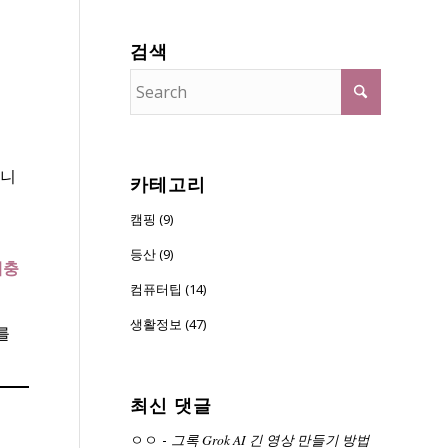
검색
니
카테고리
캠핑 (9)
등산 (9)
해충
컴퓨터팁 (14)
생활정보 (47)
를
최신 댓글
ㅇㅇ
-
그록 Grok AI 긴 영상 만들기 방법