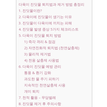
다육이 진딧물 퇴치법과 제거 방법 총정리
1. 진딧물이란?
2. 다육이에 진딧물이 생기는 이유
3. 진딧물이 다육이에 끼치는 피해
4. 진딧물 발생 증상 5가지 체크리스트
5. 다육이 진딧물 퇴치 방법
1) 즉각 격리 & 점검
2) 자연친화적 퇴치법 (천연살충제)
3) 물리적 제거법
4) 전용 살충제 사용법
6. 다육이 진딧물 예방 관리
통풍 & 환기 강화
과도한 물 주기 피하기
지속적인 천연살충제 사용
개미 퇴치
7. 천적 활용 – 무당벌레
8. 진딧물 제거 후 주의사항