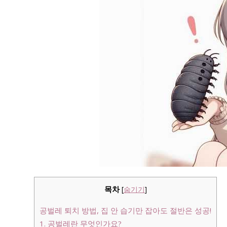
목차
[
숨기기
]
공벌레 퇴치 방법, 집 안 습기만 잡아도 절반은 성공!
1. 공벌레란 무엇인가요?